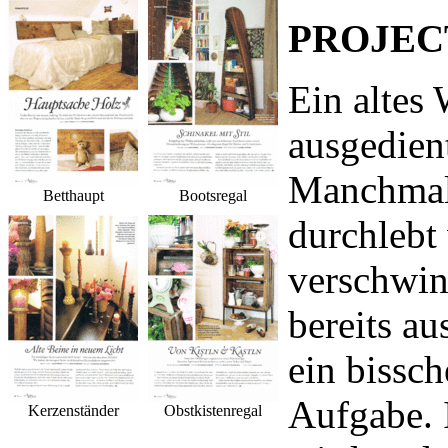
PROJEC
Ein altes
ausgedien
Manchmal
Betthaupt
Bootsregal
durchlebt
verschwin
bereits au
ein bissc
Aufgabe. 
Kerzenständer
Obstkistenregal