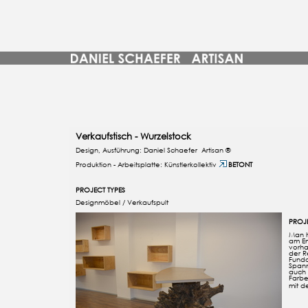
Verkaufstisch - Wurzelstock
Design, Ausführung: Daniel Schaefer Artisan ®
Produktion - Arbeitsplatte: Künstlerkollektiv
BETONT
PROJECT TYPES
Designmöbel / Verkaufspult
PROJE
Man h
am En
vorha
der R
Funda
Spann
auch 
Farbe
mit d