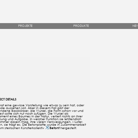
PROJEKTE
PRODUKTE
NE
CT DETAILS
at eine gewisse Vorstellung wie etwas zu sein hat, oder
de aussehen soll. Aber in diesem Fall gibt der
ndene Basiskörper, die Wurzel, die Form schon vor und
est sollte sich nur noch zufügen. Die Wurzel als
ment eines Baumes in der Natur, verliert nichts an ihrer
ung und Aufgabe. In welcher Funktion sie letztendlich
immer dasein mag, ihre vielen Verzweigungen, Muster,
n, sie trägt es. Die Betonplatte wurde in Zusammenarbeit
em steirischen Künstlerkollektiv
Betont
hergestellt.