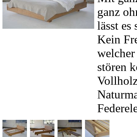
ganz oh
lässt e
Kein Fr
welcher
stören k
Vollholz
Naturma
Federel