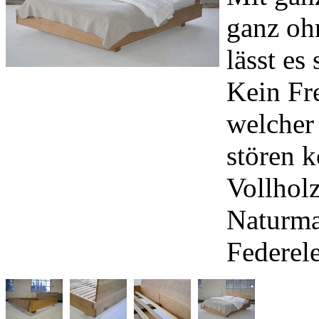
ganz oh
lässt e
Kein Fr
welcher
stören k
Vollholz
Naturma
Federel