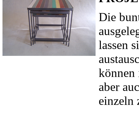
Die bun
ausgele
lassen s
austaus
können 
aber au
einzeln 