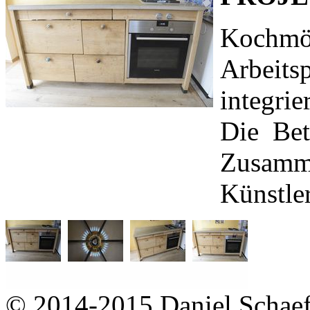
Kochmöb
Arbeits
integri
Die Bet
Zusamme
Künstle
© 2014-2015 Daniel Schaef