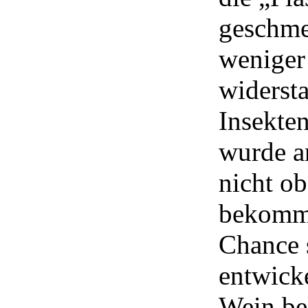
geschme
weniger
widerst
Insekten
wurde a
nicht o
bekommt
Chance 
entwick
Wein be