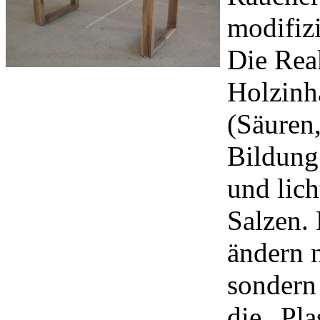
modifizi
Die Rea
Holzinha
(Säuren,
Bildung
und lic
Salzen.
ändern n
sondern
die „Pla